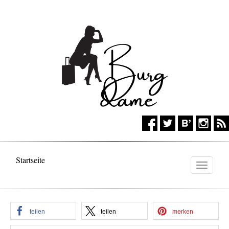
Startseite
Toggl
naviga
teilen
teilen
merken