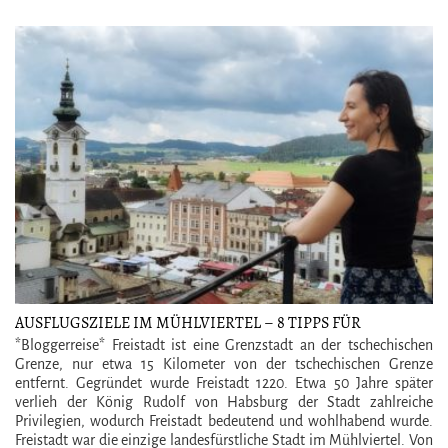
AUSFLUGSZIELE IM MÜHLVIERTEL – 8 TIPPS FÜR
FREISTADT, DIE HISTORISCHE BIERSTADT IN
*Bloggerreise* Freistadt ist eine Grenzstadt an der tschechischen
OBERÖSTERREICH
Grenze, nur etwa 15 Kilometer von der tschechischen Grenze
entfernt. Gegründet wurde Freistadt 1220. Etwa 50 Jahre später
verlieh der König Rudolf von Habsburg der Stadt zahlreiche
Privilegien, wodurch Freistadt bedeutend und wohlhabend wurde.
Freistadt war die einzige landesfürstliche Stadt im Mühlviertel. Von