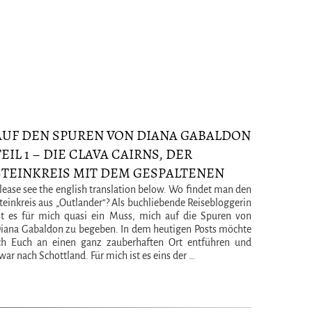
AUF DEN SPUREN VON DIANA GABALDON
TEIL 1 – DIE CLAVA CAIRNS, DER
STEINKREIS MIT DEM GESPALTENEN
STEIN (STONE CIRCLE FROM
lease see the english translation below. Wo findet man den
teinkreis aus „Outlander“? Als buchliebende Reisebloggerin
OUTLANDER)
st es für mich quasi ein Muss, mich auf die Spuren von
iana Gabaldon zu begeben. In dem heutigen Posts möchte
ch Euch an einen ganz zauberhaften Ort entführen und
war nach Schottland. Für mich ist es eins der …