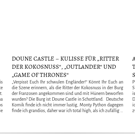
DOUNE CASTLE – KULISSE FÜR „RITTER
DER KOKOSNUSS“, „OUTLANDER“ UND
„GAME OF THRONES“
is
„Verpisst Euch Ihr schwulen Engländer!“ Könnt Ihr Euch an
P
te
die Szene erinnern, als die Ritter der Kokosnuss in der Burg
S
t.
der Franzosen angekommen sind und mit Hünern beworfen
i
na
wurden? Die Burg ist Doune Castle in Schottland. Deutsche
D
os
Komik finde ich nicht immer lustig, Monty Python dagegen
i
ie
finde ich grandios, daher war ich total high, als ich zufällig …
z