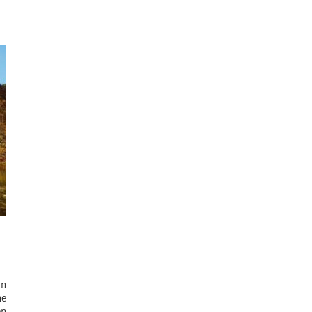
in
ne
en