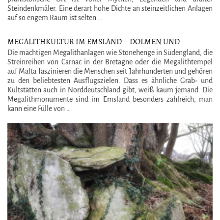
Steindenkmäler. Eine derart hohe Dichte an steinzeitlichen Anlagen
auf so engem Raum ist selten …
MEGALITHKULTUR IM EMSLAND – DOLMEN UND
GROSSSTEINGRÄBER IM EMSLAND UND DEN N
Die mächtigen Megalithanlagen wie Stonehenge in Südengland, die
IEDERLANDEN ENTDECKEN
Streinreihen von Carnac in der Bretagne oder die Megalithtempel
auf Malta faszinieren die Menschen seit Jahrhunderten und gehören
zu den beliebtesten Ausflugszielen. Dass es ähnliche Grab- und
Kultstätten auch in Norddeutschland gibt, weiß kaum jemand. Die
Megalithmonumente sind im Emsland besonders zahlreich, man
kann eine Fülle von …