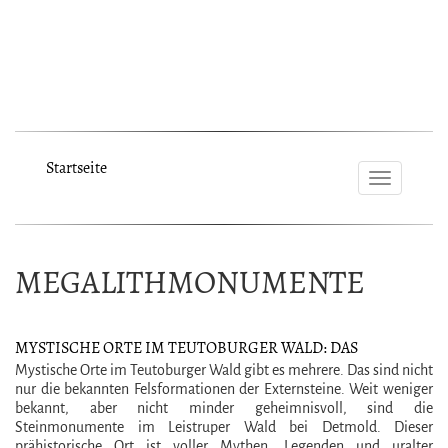
Startseite
Toggle
navigat
MEGALITHMONUMENTE
MYSTISCHE ORTE IM TEUTOBURGER WALD: DAS
VERBORGENE GEHEIMNIS DES LEISTRUPER WALDES
Mystische Orte im Teutoburger Wald gibt es mehrere. Das sind nicht
nur die bekannten Felsformationen der Externsteine. Weit weniger
bekannt, aber nicht minder geheimnisvoll, sind die
Steinmonumente im Leistruper Wald bei Detmold. Dieser
prähistorische Ort ist voller Mythen, Legenden und uralter