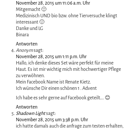
Andrea
sagt:
November 27, 2015 um 10:04 p.m. Uhr
Menno fies, habe doch noch immer kein Facebook. Das
hört sich wirklich alles sehr interessant an, vor allem da
ich auf Algen in Gesichtspflege so stehe. LG, Andrea
Antworten
Burgdame
sagt:
November 27, 2015 um 10:05 p.m. Uhr
Das ist leider die einzige Bedingung von Biomed 🙁
Antworten
Binara
sagt:
November 28, 2015 um 11:06 a.m. Uhr
Mitgemacht 🙂
Medizinisch UND bio bzw. ohne Tierversuche klingt
interessant 🙂
Danke und LG
Binara
Antworten