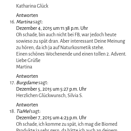
Antworten
LoveT.
sagt:
Dezember 3, 2015 um 8:39 a.m. Uhr
Der Punkt mit den guten Inhaltsstoffen überzeugt
schon sehr! Reichhaltig klingt ebenfalls gut 🙂
Liebe Grüße <3
Antworten
Kathy Little
sagt:
Dezember 3, 2015 um 8:21 p.m. Uhr
https://www.facebook.com/permalink.php?
story_fbid=179597025723864&id=100010207024552&pn
Katharina Glück
Antworten
Martina
sagt:
Dezember 4, 2015 um 11:38 p.m. Uhr
Oh schade, bin auch nicht bei FB, war jedoch heute
sowieso zu spät dran. Aber interessant Deine Meinung
zu hören, da ich ja auf Naturkosmetik stehe.