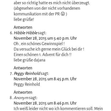
Anonym
sagt:
November 28, 2015 um 1:11 p.m. Uhr
Hallo, ich denke dieses Set wäre perfekt für meine
Haut. Es ist mir wichtig mich mit hochwertiger Pflege
zu verwöhnen.
Mein Facebook Name ist Renate Kietz.
Ich wünsche Dir einen schönen 1 . Advent
Ich habe es sehr gerne auf Facebook geteilt…. 😊
Antworten
Shadown Light
sagt:
November 28, 2015 um 3:38 p.m. Uhr
ich hatte damals auch die anfrage zum testen erhalten,
aber so richtig hatte es mich nicht überzeugt.
(abgesehen von der nicht vorhandenen
kommunikation mit der PR 😛 )
liebe grüße!
Antworten
Hibble Hibble
sagt:
November 28, 2015 um 5:40 p.m. Uhr