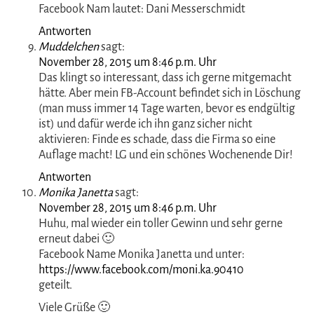
Oh , ein schönes Gewinnspiel !
Da versuche ich gerne mein Glück bei dir !
Einen schönen 1. Advent für dich !!
liebe grüße dajana
Antworten
Peggy Reinhold
sagt:
November 28, 2015 um 8:45 p.m. Uhr
Peggy Reinhold
Antworten
Anonym
sagt:
November 28, 2015 um 8:46 p.m. Uhr
Ich weiß leider nicht wo ich kommentieren soll. Mein
Facebook Nam lautet: Dani Messerschmidt
Antworten
Muddelchen
sagt:
November 28, 2015 um 8:46 p.m. Uhr
Das klingt so interessant, dass ich gerne mitgemacht
hätte. Aber mein FB-Account befindet sich in Löschung
(man muss immer 14 Tage warten, bevor es endgültig