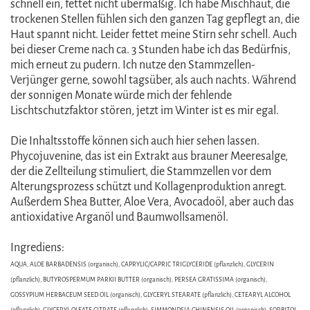
schnell ein, fettet nicht übermäßig. Ich habe Mischhaut, die
trockenen Stellen fühlen sich den ganzen Tag gepflegt an, die
Haut spannt nicht. Leider fettet meine Stirn sehr schell. Auch
bei dieser Creme nach ca. 3 Stunden habe ich das Bedürfnis,
mich erneut zu pudern. Ich nutze den Stammzellen-
Verjünger gerne, sowohl tagsüber, als auch nachts. Während
der sonnigen Monate würde mich der fehlende
Lischtschutzfaktor stören, jetzt im Winter ist es mir egal.
Die Inhaltsstoffe können sich auch hier sehen lassen.
Phycojuvenine, das ist ein Extrakt aus brauner Meeresalge,
der die Zellteilung stimuliert, die Stammzellen vor dem
Alterungsprozess schützt und Kollagenproduktion anregt.
Außerdem Shea Butter, Aloe Vera, Avocadoöl, aber auch das
antioxidative Arganöl und Baumwollsamenöl.
Ingrediens:
AQUA, ALOE BARBADENSIS (organisch), CAPRYLIC/CAPRIC TRIGLYCERIDE (pflanzlich), GLYCERIN
(pflanzlich), BUTYROSPERMUM PARKII BUTTER (organisch), PERSEA GRATISSIMA (organisch),
GOSSYPIUM HERBACEUM SEED OIL (organisch), GLYCERYL STEARATE (pflanzlich), CETEARYL ALCOHOL
(pflanzlich), GLYCERYL OLEATE CITRATE (pflanzlich), SIMMONDSIA CHINENSIS OIL (organisch), SORBITOL