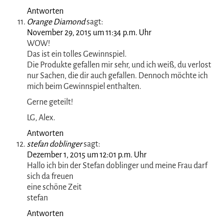
ist) und dafür werde ich ihn ganz sicher nicht
aktivieren: Finde es schade, dass die Firma so eine
Auflage macht! LG und ein schönes Wochenende Dir!
Antworten
Monika Janetta
sagt:
November 28, 2015 um 8:46 p.m. Uhr
Huhu, mal wieder ein toller Gewinn und sehr gerne
erneut dabei 🙂
Facebook Name Monika Janetta und unter:
https://www.facebook.com/moni.ka.90410
geteilt.
Viele Grüße 🙂
Antworten
Orange Diamond
sagt:
November 29, 2015 um 11:34 p.m. Uhr
WOW!
Das ist ein tolles Gewinnspiel.
Die Produkte gefallen mir sehr, und ich weiß, du verlost
nur Sachen, die dir auch gefallen. Dennoch möchte ich