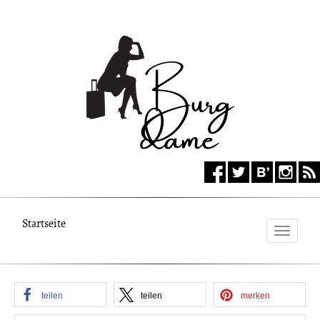
Startseite
Toggle
naviga
teilen
teilen
merken