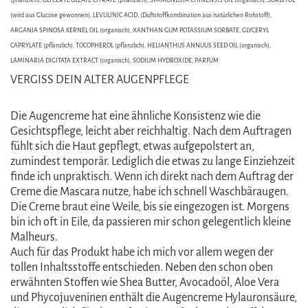
(wird aus Glucose gewonnen), LEVULINIC ACID, (Duftstoffkombination aus natürlichen Rohstoff),
ARGANIA SPINOSA KERNEL OIL (organisch), XANTHAN GUM POTASSIUM SORBATE, GLYCERYL
CAPRYLATE (pflanzlich), TOCOPHEROL (pflanzlich), HELIANTHUS ANNUUS SEED OIL (organisch),
LAMINARIA DIGITATA EXTRACT (organisch), SODIUM HYDROXIDE, PARFUM
VERGISS DEIN ALTER AUGENPFLEGE
Die Augencreme hat eine ähnliche Konsistenz wie die
Gesichtspflege, leicht aber reichhaltig. Nach dem Auftragen
fühlt sich die Haut gepflegt, etwas aufgepolstert an,
zumindest temporär. Lediglich die etwas zu lange Einziehzeit
finde ich unpraktisch. Wenn ich direkt nach dem Auftrag der
Creme die Mascara nutze, habe ich schnell Waschbäraugen.
Die Creme braut eine Weile, bis sie eingezogen ist. Morgens
bin ich oft in Eile, da passieren mir schon gelegentlich kleine
Malheurs.
Auch für das Produkt habe ich mich vor allem wegen der
tollen Inhaltsstoffe entschieden. Neben den schon oben
erwähnten Stoffen wie Shea Butter, Avocadoöl, Aloe Vera
und Phycojuveninen enthält die Augencreme Hylauronsäure,