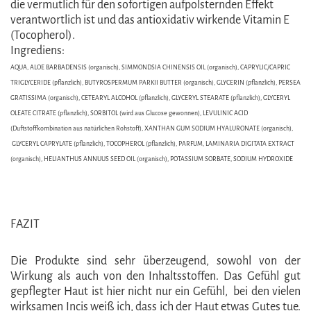
die vermutlich für den sofortigen aufpolsternden Effekt
verantwortlich ist und das antioxidativ wirkende Vitamin E
(Tocopherol).
Ingrediens:
AQUA, ALOE BARBADENSIS (organisch), SIMMONDSIA CHINENSIS OIL (organisch), CAPRYLIC/CAPRIC
TRIGLYCERIDE (pflanzlich), BUTYROSPERMUM PARKII BUTTER (organisch), GLYCERIN (pflanzlich), PERSEA
GRATISSIMA (organisch), CETEARYL ALCOHOL (pflanzlich), GLYCERYL STEARATE (pflanzlich), GLYCERYL
OLEATE CITRATE (pflanzlich), SORBITOL (wird aus Glucose gewonnen), LEVULINIC ACID
(Duftstoffkombination aus natürlichen Rohstoff), XANTHAN GUM SODIUM HYALURONATE (organisch),
GLYCERYL CAPRYLATE (pflanzlich), TOCOPHEROL (pflanzlich), PARFUM, LAMINARIA DIGITATA EXTRACT
(organisch), HELIANTHUS ANNUUS SEED OIL (organisch), POTASSIUM SORBATE, SODIUM HYDROXIDE
FAZIT
Die Produkte sind sehr überzeugend, sowohl von der
Wirkung als auch von den Inhaltsstoffen. Das Gefühl gut
gepflegter Haut ist hier nicht nur ein Gefühl, bei den vielen
wirksamen Incis weiß ich, dass ich der Haut etwas Gutes tue.