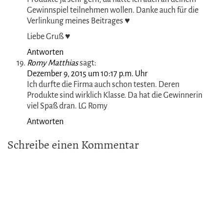
Einen schönes Wochenende und einen tollen 2. Advent.
Liebe Grüße
Martina
Antworten
Burgdame
sagt:
Dezember 5, 2015 um 5:27 p.m. Uhr
Herzlichen Glückwunsch, Silvia S.
Antworten
TiaMel
sagt:
Dezember 7, 2015 um 4:23 p.m. Uhr
Oh schade, ich komme zu spät, ich mag die Biomed
Produkte ja sehr gern, da hätte ich auch an deinem
Gewinnspiel teilnehmen wollen. Danke auch für die
Verlinkung meines Beitrages ♥
Liebe Gruß ♥
Antworten
Romy Matthias
sagt:
Dezember 9, 2015 um 10:17 p.m. Uhr