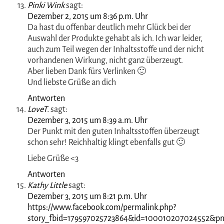
mich beim Gewinnspiel enthalten.
Gerne geteilt!
LG, Alex.
Antworten
stefan doblinger
sagt:
Dezember 1, 2015 um 12:01 p.m. Uhr
Hallo ich bin der Stefan doblinger und meine Frau darf
sich da freuen
eine schöne Zeit
stefan
Antworten
Pinki Wink
sagt:
Dezember 2, 2015 um 8:36 p.m. Uhr
Da hast du offenbar deutlich mehr Glück bei der
Auswahl der Produkte gehabt als ich. Ich war leider,
auch zum Teil wegen der Inhaltsstoffe und der nicht
vorhandenen Wirkung, nicht ganz überzeugt.
Aber lieben Dank fürs Verlinken 🙂
Und liebste Grüße an dich