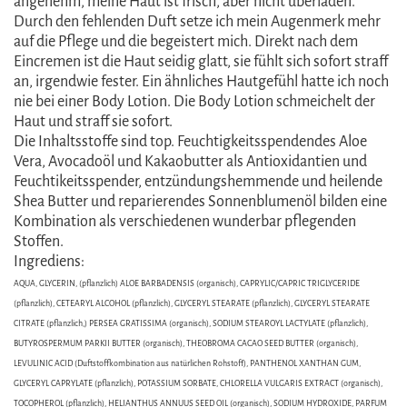
angenehm, meine Haut ist frisch, aber nicht überladen.
Durch den fehlenden Duft setze ich mein Augenmerk mehr
auf die Pflege und die begeistert mich. Direkt nach dem
Eincremen ist die Haut seidig glatt, sie fühlt sich sofort straff
an, irgendwie fester. Ein ähnliches Hautgefühl hatte ich noch
nie bei einer Body Lotion. Die Body Lotion schmeichelt der
Haut und straff sie sofort.
Die Inhaltsstoffe sind top. Feuchtigkeitsspendendes Aloe
Vera, Avocadoöl und Kakaobutter als Antioxidantien und
Feuchtikeitsspender, entzündungshemmende und heilende
Shea Butter und reparierendes Sonnenblumenöl bilden eine
Kombination als verschiedenen wunderbar pflegenden
Stoffen.
Ingrediens:
AQUA, GLYCERIN, (pflanzlich) ALOE BARBADENSIS (organisch), CAPRYLIC/CAPRIC TRIGLYCERIDE
(pflanzlich), CETEARYL ALCOHOL (pflanzlich), GLYCERYL STEARATE (pflanzlich), GLYCERYL STEARATE
CITRATE (pflanzlich,) PERSEA GRATISSIMA (organisch), SODIUM STEAROYL LACTYLATE (pflanzlich),
BUTYROSPERMUM PARKII BUTTER (organisch), THEOBROMA CACAO SEED BUTTER (organisch),
LEVULINIC ACID (Duftstoffkombination aus natürlichen Rohstoff), PANTHENOL XANTHAN GUM,
GLYCERYL CAPRYLATE (pflanzlich), POTASSIUM SORBATE, CHLORELLA VULGARIS EXTRACT (organisch),
TOCOPHEROL (pflanzlich), HELIANTHUS ANNUUS SEED OIL (organisch), SODIUM HYDROXIDE, PARFUM