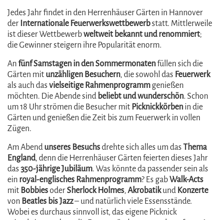
Jedes Jahr findet in den Herrenhäuser Gärten in Hannover
der
Internationale Feuerwerkswettbewerb
statt. Mittlerweile
ist dieser Wettbewerb
weltweit bekannt und renommiert
;
die Gewinner steigern ihre Popularität enorm.
An
fünf Samstagen in den Sommermonaten
füllen sich die
Gärten mit
unzähligen Besuchern
, die sowohl das
Feuerwerk
als auch das
vielseitige Rahmenprogramm
genießen
möchten. Die Abende sind
beliebt und wunderschön
. Schon
um 18 Uhr strömen die Besucher mit
Picknickkörben
in die
Gärten und genießen die Zeit bis zum Feuerwerk in vollen
Zügen.
Am Abend
unseres Besuchs
drehte sich alles um das
Thema
England
, denn die Herrenhäuser Gärten feierten dieses Jahr
das
350-jährige Jubiläum
. Was könnte da passender sein als
ein
royal-englisches Rahmenprogramm
? Es gab
Walk-Acts
mit
Bobbies
oder
Sherlock Holmes
,
Akrobatik
und
Konzerte
von
Beatles bis Jazz
– und natürlich viele Essensstände.
Wobei es durchaus sinnvoll ist, das eigene Picknick